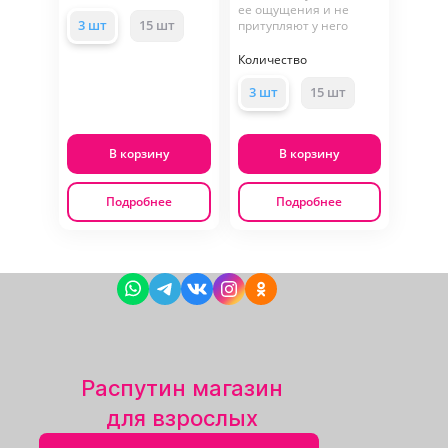
ее ощущения и не
3 шт
15 шт
притупляют у него
Количество
3 шт
15 шт
В корзину
В корзину
Подробнее
Подробнее
Распутин магазин
для взрослых