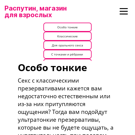
Распутин, магазин
для взрослых
Особо тонкие
Классические
Для орального секса
С точками и рёбрами
Особо тонкие
Увеличенные
Продлевающие
Секс с классическими
презервативами кажется вам
недостаточно естественным или
из-за них притупляются
ощущения? Тогда вам подойдут
ультратонкие презервативы,
которые вы не будете ощущать, а